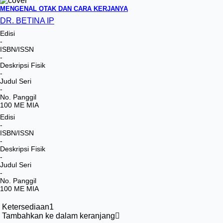
MENGENAL OTAK DAN CARA KERJANYA
DR. BETINA IP
Edisi
-
ISBN/ISSN
-
Deskripsi Fisik
-
Judul Seri
-
No. Panggil
100 ME MIA
Edisi
-
ISBN/ISSN
-
Deskripsi Fisik
-
Judul Seri
-
No. Panggil
100 ME MIA
Ketersediaan
1
Tambahkan ke dalam keranjang