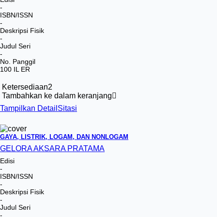
-
ISBN/ISSN
-
Deskripsi Fisik
-
Judul Seri
-
No. Panggil
100 IL ER
Ketersediaan
2
Tambahkan ke dalam keranjang
Tampilkan Detail
Sitasi
GAYA, LISTRIK, LOGAM, DAN NONLOGAM
GELORA AKSARA PRATAMA
Edisi
-
ISBN/ISSN
-
Deskripsi Fisik
-
Judul Seri
-