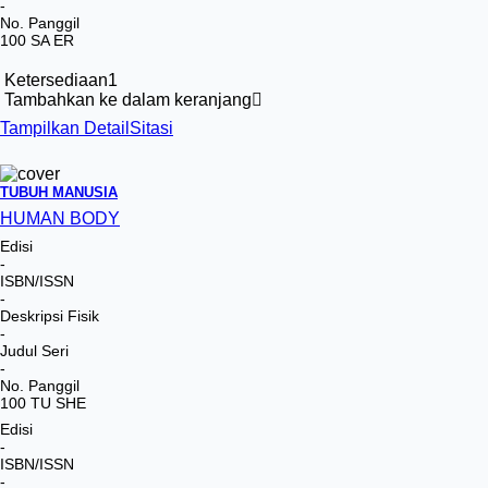
-
No. Panggil
100 SA ER
Ketersediaan
1
Tambahkan ke dalam keranjang
Tampilkan Detail
Sitasi
TUBUH MANUSIA
HUMAN BODY
Edisi
-
ISBN/ISSN
-
Deskripsi Fisik
-
Judul Seri
-
No. Panggil
100 TU SHE
Edisi
-
ISBN/ISSN
-