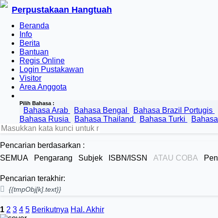
Perpustakaan Hangtuah
Beranda
Info
Berita
Bantuan
Regis Online
Login Pustakawan
Visitor
Area Anggota
Pilih Bahasa :
Bahasa Arab
Bahasa Bengal
Bahasa Brazil Portugis
Bahasa Rusia
Bahasa Thailand
Bahasa Turki
Bahasa
Pencarian berdasarkan :
SEMUA
Pengarang
Subjek
ISBN/ISSN
ATAU COBA
Pen
Pencarian terakhir:
{{tmpObj[k].text}}
1
2
3
4
5
Berikutnya
Hal. Akhir