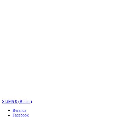
Judul
Pengarang
Subjek
ISBN/ISSN
Tipe Koleksi
Lokasi
GMD
Cari
SLiMS 9 (Bulian)
Beranda
Facebook