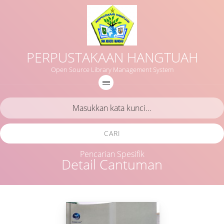
PERPUSTAKAAN HANGTUAH
Open Source Library Management System
CARI
Pencarian Spesifik
Detail Cantuman