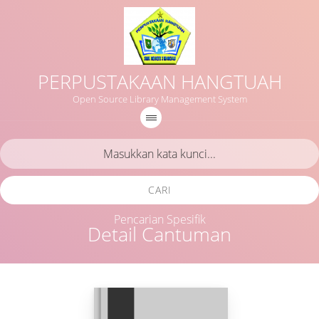
PERPUSTAKAAN HANGTUAH
Open Source Library Management System
CARI
Pencarian Spesifik
Detail Cantuman