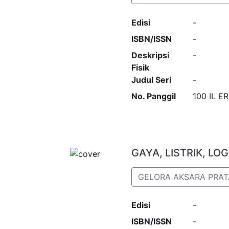
Edisi
-
ISBN/ISSN
-
Deskripsi
-
Fisik
Judul Seri
-
No. Panggil
100 IL ER
GAYA, LISTRIK, L
GELORA AKSARA PRA
Edisi
-
ISBN/ISSN
-