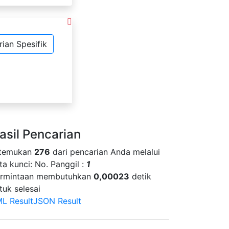
ian Spesifik
asil Pencarian
itemukan
276
dari pencarian Anda melalui
ta kunci:
No. Panggil :
1
rmintaan membutuhkan
0,00023
detik
tuk selesai
L Result
JSON Result