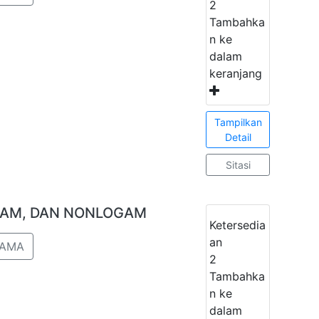
2
Tambahka
n ke
dalam
keranjang
Tampilkan
Detail
Sitasi
OGAM, DAN NONLOGAM
Ketersedia
an
TAMA
2
Tambahka
n ke
dalam