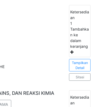
Ketersedia
an
1
Tambahka
n ke
dalam
keranjang
Tampilkan
SHE
Detail
Sitasi
INS, DAN REAKSI KIMIA
Ketersedia
an
TAMA