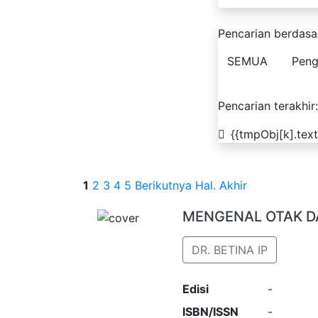
Pencarian berdasa
SEMUA
Peng
Pencarian terakhir:
{{tmpObj[k].text
1
2
3
4
5
Berikutnya
Hal. Akhir
MENGENAL OTAK D
DR. BETINA IP
Edisi
-
ISBN/ISSN
-