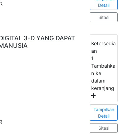
R
Detail
Sitasi
DIGITAL 3-D YANG DAPAT
Ketersedia
MANUSIA
an
1
Tambahka
n ke
dalam
keranjang
Tampilkan
Detail
R
Sitasi