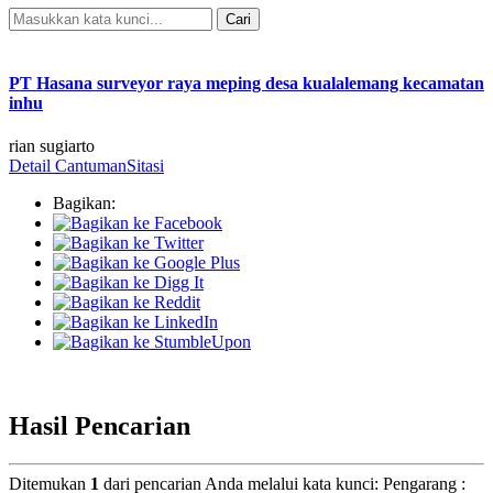
Cari
Pencarian Spesifik
PT Hasana surveyor raya meping desa kualalemang kecamatan
inhu
rian sugiarto
Detail Cantuman
Sitasi
Bagikan:
Hasil Pencarian
Ditemukan
1
dari pencarian Anda melalui kata kunci:
Pengarang :