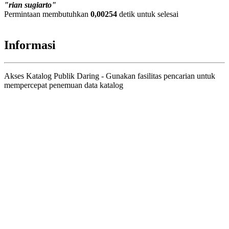
"rian sugiarto"
Permintaan membutuhkan
0,00254
detik untuk selesai
Informasi
Akses Katalog Publik Daring - Gunakan fasilitas pencarian untuk
mempercepat penemuan data katalog
Judul
Pengarang
Subjek
ISBN/ISSN
Tipe Koleksi