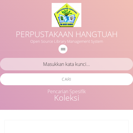
PERPUSTAKAAN HANGTUAH
Open Source Library Management System
CARI
Pencarian Spesifik
Koleksi