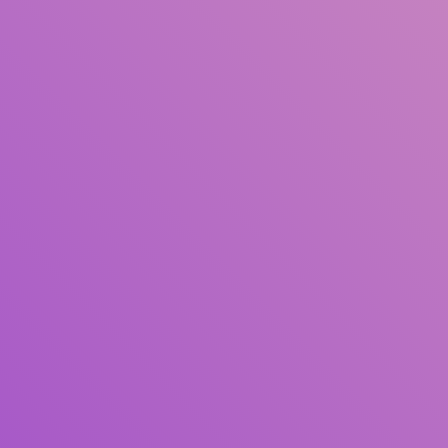
Judul
Pengarang
Subjek
ISBN/ISSN
Tipe Koleksi
Lokasi
GMD