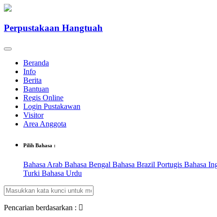
Perpustakaan Hangtuah
Beranda
Info
Berita
Bantuan
Regis Online
Login Pustakawan
Visitor
Area Anggota
Pilih Bahasa :
Bahasa Arab
Bahasa Bengal
Bahasa Brazil Portugis
Bahasa In
Turki
Bahasa Urdu
Pencarian berdasarkan :