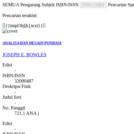
SEMUA
Pengarang
Subjek
ISBN/ISSN
Pencarian Spe
ATAU COBA
Pencarian terakhir:
{{tmpObj[k].text}}
ANALISA DAN DESAIN PONDASI
JOSEPH E. BOWLES
Edisi
-
ISBN/ISSN
32000487
Deskripsi Fisik
-
Judul Seri
-
No. Panggil
721.1 ANA j
Edisi
-