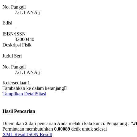
-
No. Panggil
721.1 ANA j
Edisi
-
ISBN/ISSN
32000440
Deskripsi Fisik
-
Judul Seri
-
No. Panggil
721.1 ANA j
Ketersediaan
1
Tambahkan ke dalam keranjang
Tampilkan Detail
Sitasi
Hasil Pencarian
Ditemukan
2
dari pencarian Anda melalui kata kunci:
Pengarang :
"J
Permintaan membutuhkan
0,00089
detik untuk selesai
XML Result
JSON Result