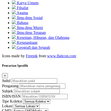
Karya Umum
Filsafat
Agama
Ilmu-ilmu Sosial
Bahasa
Ilmu-ilmu Murni
Ilmu-ilmu Terapan
Kesenian, Hiburan, dan Olahraga
Kesusastraan
Geografi dan Sejarah
Icons made by
Freepik
from
www.flaticon.com
Pencarian Spesifik
×
Judul
Pengarang
Subjek
ISBN/ISSN
Tipe Koleksi
Lokasi
GMD