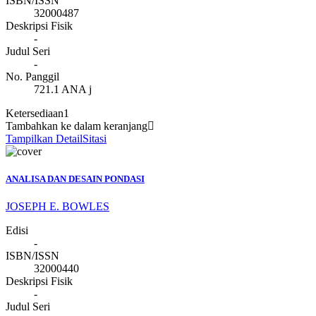
ISBN/ISSN
32000487
Deskripsi Fisik
-
Judul Seri
-
No. Panggil
721.1 ANA j
Ketersediaan
1
Tambahkan ke dalam keranjang
Tampilkan Detail
Sitasi
ANALISA DAN DESAIN PONDASI
JOSEPH E. BOWLES
Edisi
-
ISBN/ISSN
32000440
Deskripsi Fisik
-
Judul Seri